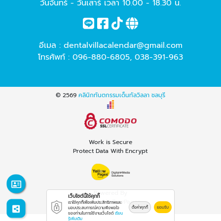
วันจันทร์ - วันเสาร์ เวลา 10.00 - 18.30 น.
อีเมล :
dentalvillacalendar@gmail.com
โทรศัพท์ :
096-880-6805
,
038-391-963
© 2569
คลินิกทันตกรรมเด็นทัลวิลลา ชลบุรี
Work is Secure
Protect Data With Encrypt
Powered By
เว็บไซต์นี้ใช้คุกกี้
Thailand YellowPages
เราใช้คุกกี้เพื่อเพิ่มประสิทธิภาพและ
ตั้งค่าคุกกี้
ยอมรับ
มอบประสบการณ์ความพึงพอใจ
ของท่านในการใช้งานเว็บไซต์
เรียน
รู้เพิ่มเติม