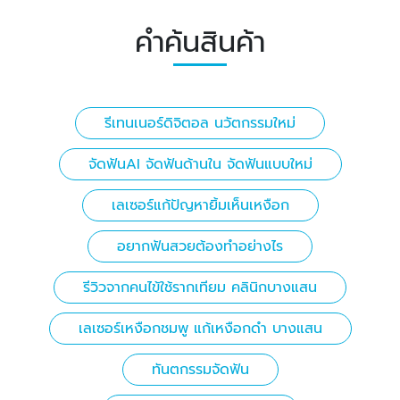
คำค้นสินค้า
รีเทนเนอร์ดิจิตอล นวัตกรรมใหม่
จัดฟันAI จัดฟันด้านใน จัดฟันแบบใหม่
เลเซอร์แก้ปัญหายิ้มเห็นเหงือก
อยากฟันสวยต้องทำอย่างไร
รีวิวจากคนไข้ใช้รากเทียม คลินิกบางแสน
เลเซอร์เหงือกชมพู แก้เหงือกดำ บางแสน
ทันตกรรมจัดฟัน