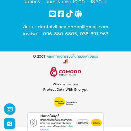
วันจันทร์ - วันเสาร์ เวลา 10.00 - 18.30 น.
อีเมล :
dentalvillacalendar@gmail.com
โทรศัพท์ :
096-880-6805
,
038-391-963
© 2569
คลินิกทันตกรรมเด็นทัลวิลลา ชลบุรี
Work is Secure
Protect Data With Encrypt
Powered By
เว็บไซต์นี้ใช้คุกกี้
Thailand YellowPages
เราใช้คุกกี้เพื่อเพิ่มประสิทธิภาพและ
ตั้งค่าคุกกี้
ยอมรับ
มอบประสบการณ์ความพึงพอใจ
ของท่านในการใช้งานเว็บไซต์
เรียน
รู้เพิ่มเติม