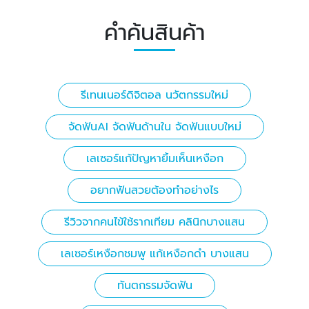
คำค้นสินค้า
รีเทนเนอร์ดิจิตอล นวัตกรรมใหม่
จัดฟันAI จัดฟันด้านใน จัดฟันแบบใหม่
เลเซอร์แก้ปัญหายิ้มเห็นเหงือก
อยากฟันสวยต้องทำอย่างไร
รีวิวจากคนไข้ใช้รากเทียม คลินิกบางแสน
เลเซอร์เหงือกชมพู แก้เหงือกดำ บางแสน
ทันตกรรมจัดฟัน