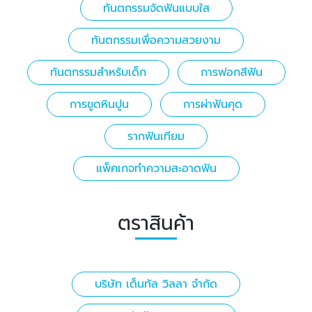
ทันตกรรมจัดฟันแบบใส
ทันตกรรมเพื่อความสวยงาม
ทันตกรรมสำหรับเด็ก
การฟอกสีฟัน
การขูดหินปูน
การผ่าฟันคุด
รากฟันเทียม
แพ็คเกจทำความสะอาดฟัน
ตราสินค้า
บริษัท เด็นทัล วิลลา จำกัด