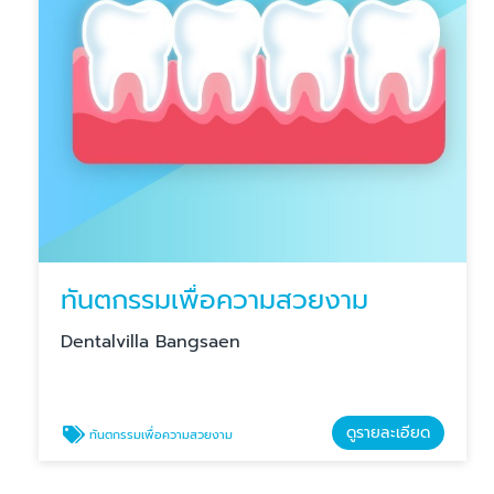
ทันตกรรมเพื่อความสวยงาม
Dentalvilla Bangsaen
ดูรายละเอียด
ทันตกรรมเพื่อความสวยงาม