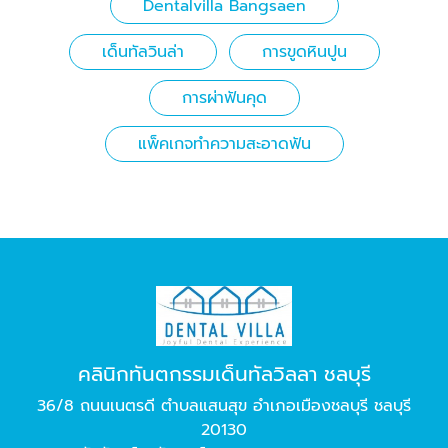
Dentalvilla Bangsaen
เด็นทัลวินล่า
การขูดหินปูน
การผ่าฟันคุด
แพ็คเกจทำความสะอาดฟัน
คลินิกทันตกรรมเด็นทัลวิลลา ชลบุรี
36/8 ถนนเนตรดี ตำบลแสนสุข อำเภอเมืองชลบุรี ชลบุรี
20130