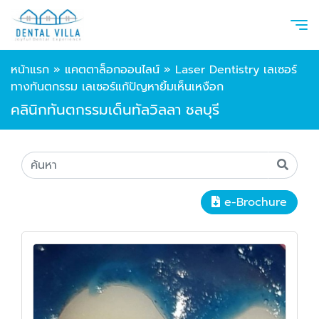
หน้าแรก
»
แคตตาล็อกออนไลน์
»
Laser Dentistry เลเซอร์
ทางทันตกรรม เลเซอร์แก้ปัญหายิ้มเห็นเหงือก
คลินิกทันตกรรมเด็นทัลวิลลา ชลบุรี
e-Brochure