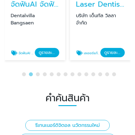
จัดฟันAI จัดฟันด้านใน จัดฟันแบบใหม่
Laser Dentistry เลเซอร์ทางทันตกรรม เลเซอร์แก้ปัญหายิ้มเห็นเหงือก
Dentalvilla
บริษัท เด็นทัล วิลลา
Bangsaen
จำกัด
ดูรายละเอียด
ดูรายละเอียด
จัดฟันAI จัดฟันด้านใน จัดฟันแบบใหม่
เลเซอร์แก้ปัญหายิ้มเห็นเหงือก
คำค้นสินค้า
รีเทนเนอร์ดิจิตอล นวัตกรรมใหม่