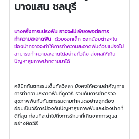
บางแสน ชลบุรี
บางครั้งการแปรงฟัน อาจจะไม่เพียงพอต่อการ
ทำความสะอาดฟัน
ด้วยซอกเล็ก ซอกน้อยต่างๆใน
ช่องปากอาจจะทำให้การทำความสะอาดฟันด้วยแปรงไม่
สามารถทำความสะอาดได้อย่างทั่วถึง ส่งผลให้เกิน
ปัญหาสุขภาพปากตามมาได้
คลินิกทันตกรรมเด็นทัลวิลลา ยังคงให้ความสำคัญการ
การทำความสะอาดฟันที่ถูกวิธี รวมกับการเข้าตรวจ
สุขภาพฟันกับทันตกรรมตามกำหนดอย่างถูกต้อง
ย่อมเป็นวิธีการป้องกันปัญหาสุขภาพฟันและช่องปากที่
ดีที่สุด ก่อนที่จะนำไปถึงการรักษาที่เกิดจากการดูแล
อย่างผิดวิธี