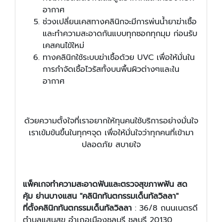
อากาศ
ช่วงเปลี่ยนเคสทางคลินิกจะมีการพ่นน้ำยาฆ่าเชื้อ
และทำความสะอาดกันแบบทุกซอกทุกมุม ก่อนรับ
เคสคนไข้ใหม่
ทางคลินิกใช้ระบบฆ่าเชื้อด้วย UVC เพื่อให้มั่นใน
การกำจัดเชื้อไวรัสทั้งบนพื้นผิวต่างๆและใน
อากาศ
ด้วยความตั้งใจที่เราอยากให้ทุนคนใช้บริการอย่างมั่นใจ
เราเข้มข้นขึ้นในทุกๆจุด เพื่อให้มั่นใจว่าทุกคนที่เข้ามา
ปลอดภัย สบายใจ
แพ็คเกจทำความสะอาดฟันและตรวจสุขภาพฟัน สด
คุ้ม
ย่านบางแสน "
คลินิก
ทันตกรรมเด็นทัลวิลลา"
ที่ตั้ง
คลินิก
ทันตกรรมเด็นทัลวิลลา
: 36/8 ถนนเนตรดี
ตำบลแสนสุข อำเภอเมืองชลบุรี ชลบุรี 20130