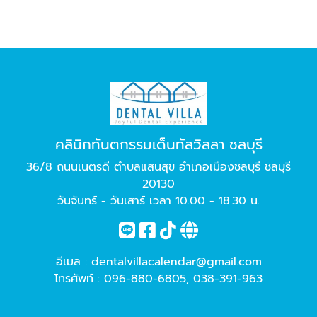
คลินิกทันตกรรมเด็นทัลวิลลา ชลบุรี
36/8 ถนนเนตรดี ตำบลแสนสุข อำเภอเมืองชลบุรี ชลบุรี
20130
วันจันทร์ - วันเสาร์ เวลา 10.00 - 18.30 น.
อีเมล :
dentalvillacalendar@gmail.com
โทรศัพท์ :
096-880-6805
,
038-391-963