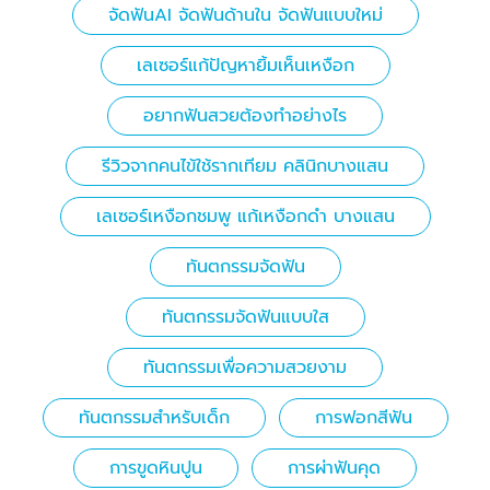
จัดฟันAI จัดฟันด้านใน จัดฟันแบบใหม่
เลเซอร์แก้ปัญหายิ้มเห็นเหงือก
อยากฟันสวยต้องทำอย่างไร
รีวิวจากคนไข้ใช้รากเทียม คลินิกบางแสน
เลเซอร์เหงือกชมพู แก้เหงือกดำ บางแสน
ทันตกรรมจัดฟัน
ทันตกรรมจัดฟันแบบใส
ทันตกรรมเพื่อความสวยงาม
ทันตกรรมสำหรับเด็ก
การฟอกสีฟัน
การขูดหินปูน
การผ่าฟันคุด