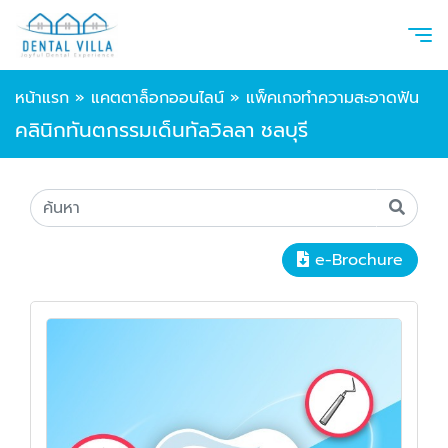
หน้าแรก
»
แคตตาล็อกออนไลน์
»
แพ็คเกจทำความสะอาดฟัน
คลินิกทันตกรรมเด็นทัลวิลลา ชลบุรี
e-Brochure