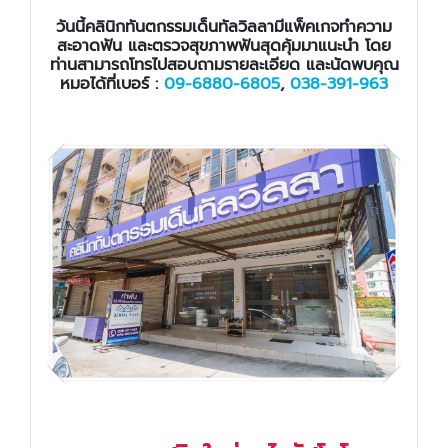
วันนี้คลินิกทันตกรรมเด็นทัลวิลลามีแพ็คเกจทำความ
สะอาดฟัน และตรวจสุขภาพฟันสุดคุ้มมาแนะนำ โดย
ท่านสามารถโทรไปสอบถามรายละเอียด และนัดพบคุณ
หมอได้ที่เบอร์ :
09-6880-6805
,
038-391-963