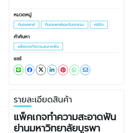
หมวดหมู่
ทันตแพทย์
ทันตแพทย์และทันตกรรม
คลินิก
คำค้นหา
แพ็คเกจทำความสะอาดฟัน
แชร์
รายละเอียดสินค้า
แพ็คเกจทำความสะอาดฟัน
ย่านมหาวิทยาลัยบูรพา