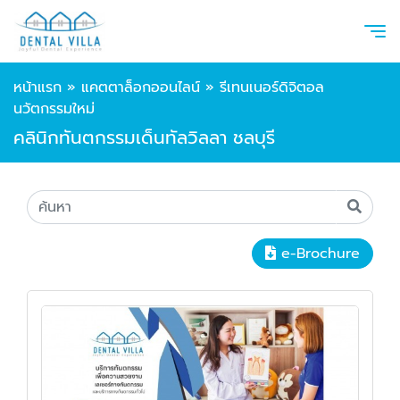
หน้าแรก
»
แคตตาล็อกออนไลน์
»
รีเทนเนอร์ดิจิตอล
นวัตกรรมใหม่
คลินิกทันตกรรมเด็นทัลวิลลา ชลบุรี
e-Brochure