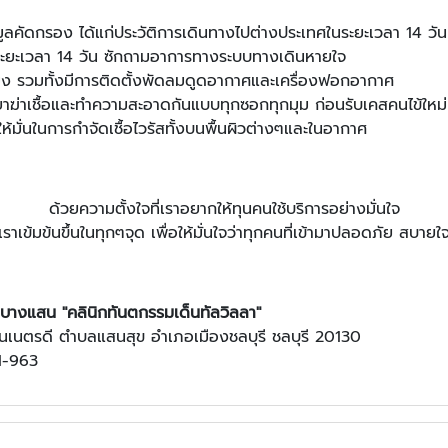
้อมูลคัดกรอง ได้แก่ประวัติการเดินทางไปต่างประเทศในระยะเวลา 14 ว
นระยะเวลา 14 วัน ซักถามอาการทางระบบทางเดินหายใจ
่วโมง รวมทั้งมีการติดตั้งพัดลมดูดอากาศและเครื่องฟอกอากาศ
ยาฆ่าเชื้อและทำความสะอาดกันแบบทุกซอกทุกมุม ก่อนรับเคสคนไข้ใหม่
ให้มั่นในการกำจัดเชื้อไวรัสทั้งบนพื้นผิวต่างๆและในอากาศ
ด้วยความตั้งใจที่เราอยากให้ทุนคนใช้บริการอย่างมั่นใจ
เราเข้มข้นขึ้นในทุกๆจุด เพื่อให้มั่นใจว่าทุกคนที่เข้ามาปลอดภัย สบายใ
นบางแสน "
คลินิก
ทันตกรรมเด็นทัลวิลลา"
เนตรดี ตำบลแสนสุข อำเภอเมืองชลบุรี ชลบุรี 20130
1-963