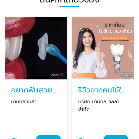
อยากฟันสวยต้องทำอย่างไร?
รีวิวจากคนไข้ใช้รากเทียม คลินิกบางแสน
เด็นทัลวินล่า
บริษัท เด็นทัล วิลลา
จำกัด