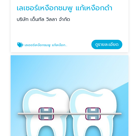
เลเซอร์เหงือกชมพู แก้เหงือกดำ
บริษัท เด็นทัล วิลลา จำกัด
ดูรายละเอียด
เลเซอร์เหงือกชมพู แก้เหงือกดำ บางแสน