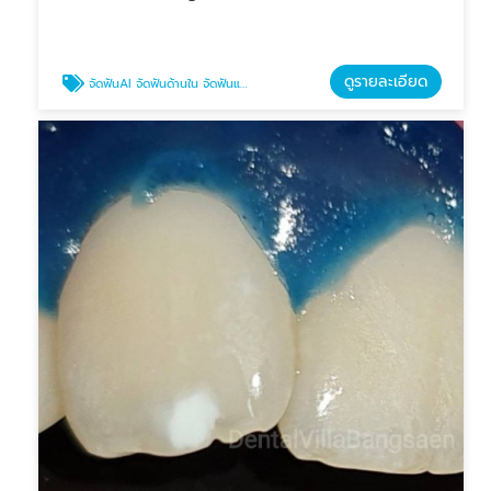
ดูรายละเอียด
จัดฟันAI จัดฟันด้านใน จัดฟันแบบใหม่