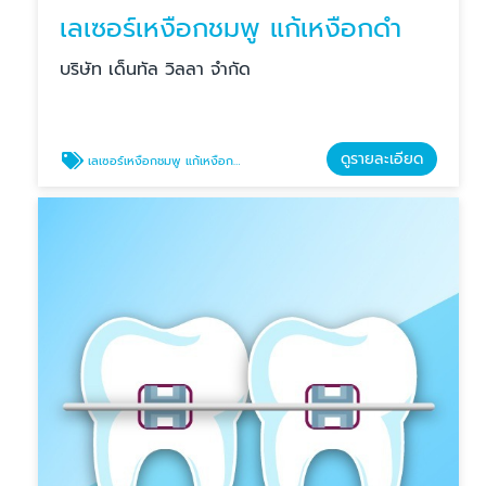
เลเซอร์เหงือกชมพู แก้เหงือกดำ
บริษัท เด็นทัล วิลลา จำกัด
ดูรายละเอียด
เลเซอร์เหงือกชมพู แก้เหงือกดำ บางแสน