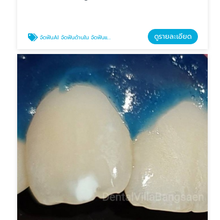
ดูรายละเอียด
จัดฟันAI จัดฟันด้านใน จัดฟันแบบใหม่