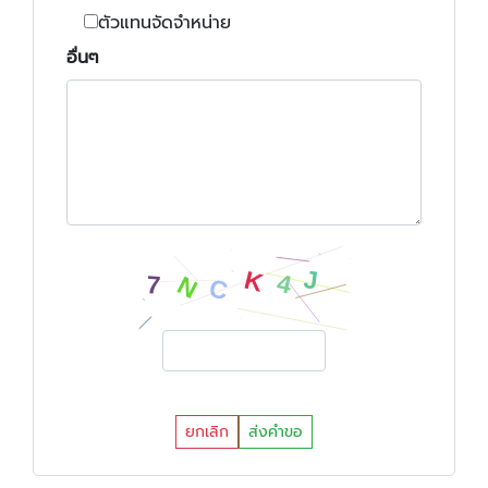
ตัวแทนจัดจำหน่าย
อื่นๆ
ยกเลิก
ส่งคำขอ