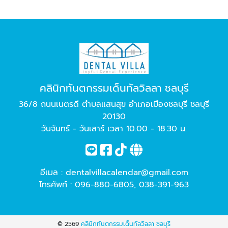
คลินิกทันตกรรมเด็นทัลวิลลา ชลบุรี
36/8 ถนนเนตรดี ตำบลแสนสุข อำเภอเมืองชลบุรี ชลบุรี
20130
วันจันทร์ - วันเสาร์ เวลา 10.00 - 18.30 น.
อีเมล :
dentalvillacalendar@gmail.com
โทรศัพท์ :
096-880-6805
,
038-391-963
© 2569
คลินิกทันตกรรมเด็นทัลวิลลา ชลบุรี