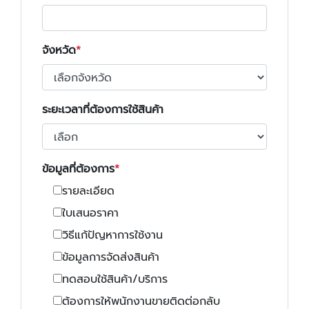
จังหวัด
ระยะเวลาที่ต้องการใช้สินค้า
ข้อมูลที่ต้องการ
รายละเอียด
ใบเสนอราคา
วิธีแก้ปัญหาการใช้งาน
ข้อมูลการจัดส่งสินค้า
ทดสอบใช้สินค้า/บริการ
ต้องการให้พนักงานขายติดต่อกลับ